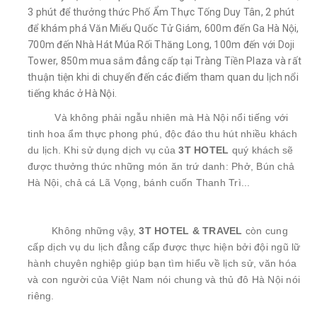
3 phút để thưởng thức Phố Ẩm Thực Tống Duy Tân, 2 phút
để khám phá Văn Miếu Quốc Tử Giám, 600m đến Ga Hà Nội,
700m đến Nhà Hát Múa Rối Thăng Long, 100m đến với Doji
Tower, 850m mua sắm đẳng cấp tại Tràng Tiền Plaza và rất
thuận tiện khi di chuyển đến các điểm tham quan du lịch nổi
tiếng khác ở Hà Nội.
Và không phải ngẫu nhiên mà Hà Nội nổi tiếng với
tinh hoa ẩm thực phong phú, độc đáo thu hút nhiều khách
du lịch. Khi sử dụng dịch vụ của
3T HOTEL
quý khách sẽ
được thưởng thức những món ăn trứ danh: Phở, Bún chả
Hà Nội, chả cá Lã Vọng, bánh cuốn Thanh Trì...
Không những vậy,
3T HOTEL & TRAVEL
còn cung
cấp dịch vụ du lịch đẳng cấp được thực hiện bởi đội ngũ lữ
hành chuyên nghiệp giúp bạn tìm hiểu về lịch sử, văn hóa
và con người của Việt Nam nói chung và thủ đô Hà Nội nói
riêng.