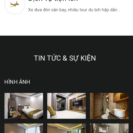
Xe đưa đón sân bay, nhiều tour du lịch hấp dẫn…
TIN TỨC & SỰ KIỆN
HÌNH ẢNH