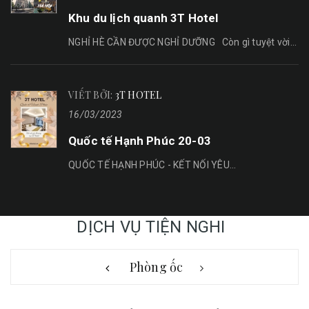
Khu du lịch quanh 3T Hotel
NGHỈ HÈ CẦN ĐƯỢC NGHỈ DƯỠNG Còn gì tuyệt vời...
VIẾT BỞI:
3T HOTEL
16/03/2023
Quốc tế Hạnh Phúc 20-03
QUỐC TẾ HẠNH PHÚC - KẾT NỐI YÊU...
DỊCH VỤ TIỆN NGHI
Phòng ốc