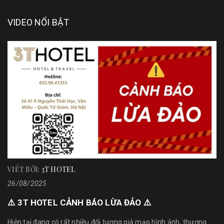
VIDEO NỔI BẬT
VIẾT BỞI:
3T HOTEL
26/08/2025
⚠️ 3T HOTEL CẢNH BÁO LỪA ĐẢO ⚠️
Hiện tại đang có rất nhiều đối tượng giả mạo hình ảnh, thương