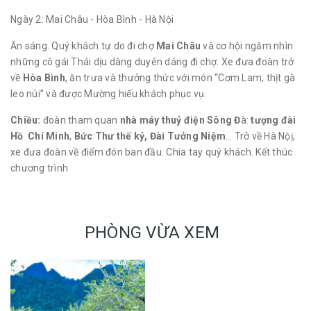
Ngày 2: Mai Châu - Hòa Bình - Hà Nội
Ăn sáng. Quý khách tự do đi chợ
Mai Châu
và cơ hội ngắm nhìn
những cô gái Thái dịu dàng duyên dáng đi chợ. Xe đưa đoàn trở
về
Hòa Bình
, ăn trưa và thưởng thức với món “Cơm Lam, thịt gà
leo núi” và được Mường hiếu khách phục vụ.
Chiều:
đoàn tham quan
nhà máy thuỷ điện Sông Đ
à:
tượng đài
Hồ Chí Minh
,
Bức Thư thế kỷ, Đài Tưởng Niệm
… Trở về Hà Nộị,
xe đưa đoàn về điểm đón ban đầu. Chia tay quý khách. Kết thúc
chương trình
PHÒNG VỪA XEM