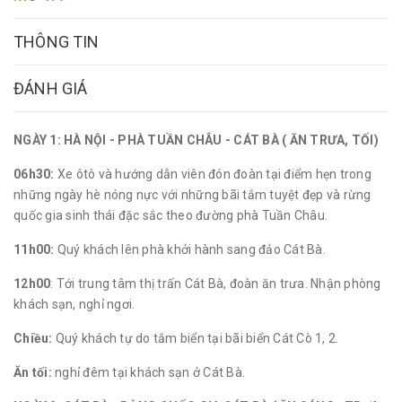
THÔNG TIN
ĐÁNH GIÁ
NGÀY 1: HÀ NỘI - PHÀ TUẦN CHÂU - CÁT BÀ ( ĂN TRƯA, TỐI)
06h30:
Xe ôtô và hướng dẫn viên đón đoàn tại điểm hẹn trong
những ngày hè nóng nực với những bãi tắm tuyệt đẹp và rừng
quốc gia sinh thái đặc sắc theo đường phà Tuần Châu.
11h00:
Quý khách lên phà khởi hành sang đảo Cát Bà.
12h00
: Tới trung tâm thị trấn Cát Bà, đoàn ăn trưa. Nhận phòng
khách sạn, nghỉ ngơi.
Chiều:
Quý khách tự do tắm biển tại bãi biển Cát Cò 1, 2.
Ăn tối:
nghỉ đêm tại khách sạn ở Cát Bà.