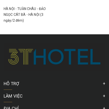
HÀ NỘI - TUẦN CHÂU - ĐẢO
NGỌC CÁT BÀ - HÀ NỘI (3
ngày/2 đêm)
HỖ TRỢ
LÀM VIỆC
ĐỊA CHỈ