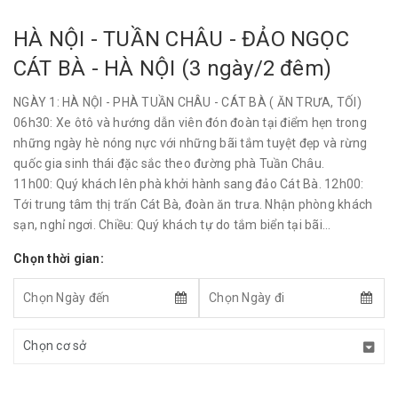
HÀ NỘI - TUẦN CHÂU - ĐẢO NGỌC
CÁT BÀ - HÀ NỘI (3 ngày/2 đêm)
NGÀY 1: HÀ NỘI - PHÀ TUẦN CHÂU - CÁT BÀ ( ĂN TRƯA, TỐI)
06h30: Xe ôtô và hướng dẫn viên đón đoàn tại điểm hẹn trong
những ngày hè nóng nực với những bãi tắm tuyệt đẹp và rừng
quốc gia sinh thái đặc sắc theo đường phà Tuần Châu.
11h00: Quý khách lên phà khởi hành sang đảo Cát Bà. 12h00:
Tới trung tâm thị trấn Cát Bà, đoàn ăn trưa. Nhận phòng khách
sạn, nghỉ ngơi. Chiều: Quý khách tự do tắm biển tại bãi...
Chọn thời gian: