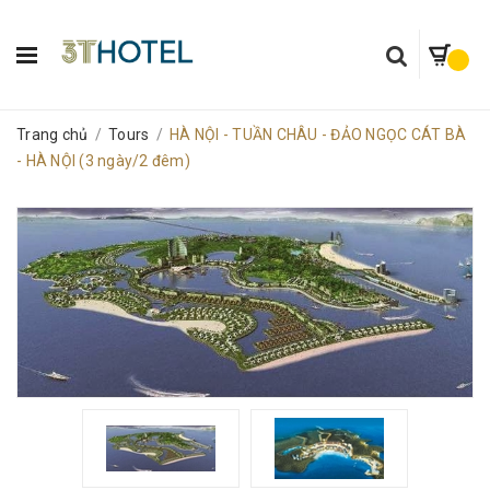
Trang chủ
/
Tours
/
HÀ NỘI - TUẦN CHÂU - ĐẢO NGỌC CÁT BÀ
- HÀ NỘI (3 ngày/2 đêm)