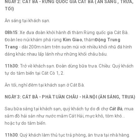
NGÀY 2: CÁT BÀ - RỪNG QUỐC GIA CÁT BÀ ( ĂN SÁNG , TRƯA,
TỐI)
Ăn sáng tại khách sạn.
08h15
: Xe đưa đoàn khởi hành đi thăm Rừng quốc gia Cát Bà.
Đoàn leo núi khám phá rừng
Kim Giao
, thăm
Động Trung
Trang
- dài 200m nằm trên sườn núi với nhiều khối nhũ đá hình
dáng khác nhau lấp lánh như những khối châu báu.
11h30:
Trở về khách sạn. Đoàn dùng bữa trưa. Chiều: Quý khách
tự do tắm biển tại Cát Cò 1, 2.
Ăn tối, nghỉ đêm tại khách sạn ở Cát Bà.
NGÀY 3: CÁT BÀ - PHÀ TUẦN CHÂU - HÀ NỘI (ĂN SÁNG, TRƯA)
Sau bữa sáng tại khách sạn, quý khách tự do đi chợ
Cát Bà
, mua
sắm đồ hải sản như nước mắm Cát Hải, mực khô, tôm khô...
hoặc tự do tắm biển.
11h30
: Quý khách làm thủ tục trả phòng, ăn trưa tại nhà hàng.